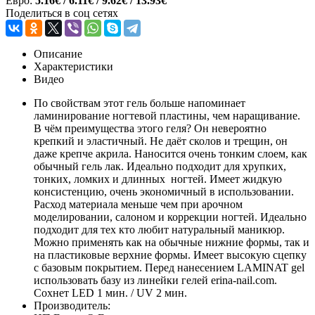
Евро:
5.16€ / 6.11€ / 9.62€ / 13.93€
Поделиться в соц сетях
Описание
Характеристики
Видео
По свойствам этот гель больше напоминает
ламинирование ногтевой пластины, чем наращивание.
В чём преимущества этого геля? Он невероятно
крепкий и эластичный. Не даёт сколов и трещин, он
даже крепче акрила. Наносится очень тонким слоем, как
обычный гель лак. Идеально подходит для хрупких,
тонких, ломких и длинных ногтей. Имеет жидкую
консистенцию, очень экономичный в использовании.
Расход материала меньше чем при арочном
моделировании, салоном и коррекции ногтей. Идеально
подходит для тех кто любит натуральный маникюр.
Можно применять как на обычные нижние формы, так и
на пластиковые верхние формы. Имеет высокую сцепку
с базовым покрытием. Перед нанесением LAMINAT gel
использовать базу из линейки гелей erina-nail.com.
Сохнет LED 1 мин. / UV 2 мин.
Производитель: