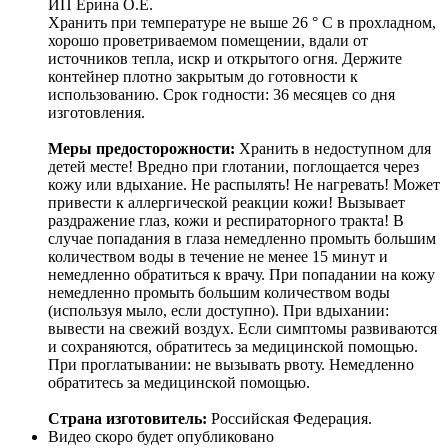
ИП Ерина О.Е.
Хранить при температуре не выше 26 ° C в прохладном,
хорошо проветриваемом помещении, вдали от
источников тепла, искр и открытого огня. Держите
контейнер плотно закрытым до готовности к
использованию. Срок годности: 36 месяцев со дня
изготовления.
Меры предосторожности:
Хранить в недоступном для
детей месте! Вредно при глотании, поглощается через
кожу или вдыхание. Не распылять! Не нагревать! Может
привести к аллергической реакции кожи! Вызывает
раздражение глаз, кожи и респираторного тракта! В
случае попадания в глаза немедленно промыть большим
количеством воды в течение не менее 15 минут и
немедленно обратиться к врачу. При попадании на кожу
немедленно промыть большим количеством воды
(используя мыло, если доступно). При вдыхании:
вывести на свежий воздух. Если симптомы развиваются
и сохраняются, обратитесь за медицинской помощью.
При проглатывании: не вызывать рвоту. Немедленно
обратитесь за медицинской помощью.
Страна изготовитель:
Российская Федерация.
Видео скоро будет опубликовано