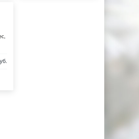
ес,
уб.