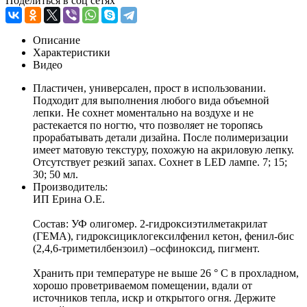
Поделиться в соц сетях
Описание
Характеристики
Видео
Пластичен, универсален, прост в использовании.
Подходит для выполнения любого вида объемной
лепки. Не сохнет моментально на воздухе и не
растекается по ногтю, что позволяет не торопясь
прорабатывать детали дизайна. После полимеризации
имеет матовую текстуру, похожую на акриловую лепку.
Отсутствует резкий запах. Сохнет в LED лампе. 7; 15;
30; 50 мл.
Производитель:
ИП Ерина О.Е.
Состав: УФ олигомер. 2-гидроксиэтилметакрилат
(ГЕМА), гидроксициклогексилфенил кетон, фенил-бис
(2,4,6-триметилбензоил) –осфиноксид, пигмент.
Хранить при температуре не выше 26 ° C в прохладном,
хорошо проветриваемом помещении, вдали от
источников тепла, искр и открытого огня. Держите