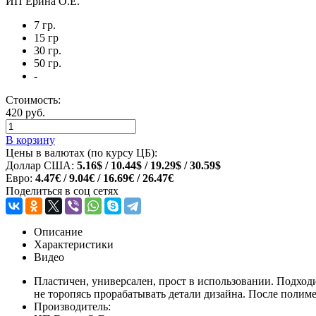
ИП Ерина О.Е.
7 гр.
15 гр
30 гр.
50 гр.
-
Стоимость:
420 руб.
В корзину
Цены в валютах (по курсу ЦБ):
Доллар США:
5.16$ / 10.44$ / 19.29$ / 30.59$
Евро:
4.47€ / 9.04€ / 16.69€ / 26.47€
Поделиться в соц сетях
Описание
Характеристики
Видео
Пластичен, универсален, прост в использовании. Подходи
не торопясь прорабатывать детали дизайна. После полиме
Производитель: