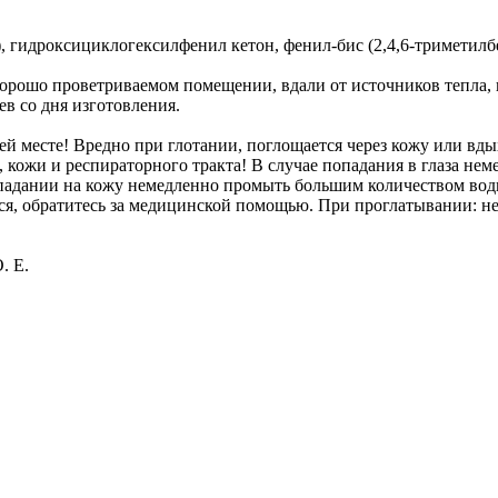
 гидроксициклогексилфенил кетон, фенил-бис (2,4,6-триметилб
хорошо проветриваемом помещении, вдали от источников тепла,
ев со дня изготовления.
й месте! Вредно при глотании, поглощается через кожу или вды
, кожи и респираторного тракта! В случае попадания в глаза не
опадании на кожу немедленно промыть большим количеством воды
я, обратитесь за медицинской помощью. При проглатывании: не
. Е.