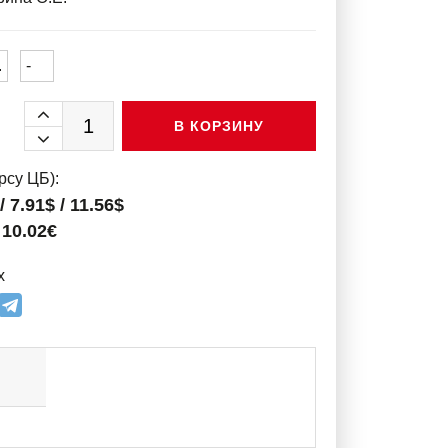
.
-
В КОРЗИНУ
рсу ЦБ):
/ 7.91$ / 11.56$
/ 10.02€
х