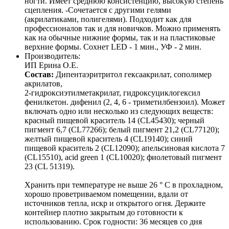
ногти. Имеет среднюю консистенцию, высокую степень
сцепления. -Сочетается с другими гелями
(акрилатиками, полигелями). Подходит как для
профессионалов так и для новичков. Можно применять
как на обычные нижние формы, так и на пластиковые
верхние формы. Сохнет LED - 1 мин., УФ - 2 мин.
Производитель:
ИП Ерина О.Е.
Состав:
Дипентаэритритол гексаакрилат, сополимер
акрилатов,
2-гидроксиэтилметакрилат, гидроксуциклогексил
фенилкетон. дифенил (2, 4, 6 - триметилбензоил). Может
включать одно или несколько из следующих веществ:
красный пищевой краситель 14 (CL45430); черный
пигмент 6,7 (CL77266); белый пигмент 21,2 (CL77120);
желтый пищевой краситель 4 (CL19140); синий
пищевой краситель 2 (CL12090); апельсиновая кислота 7
(CL15510), acid green 1 (CL10020); фиолетовый пигмент
23 (CL 51319).
Хранить при температуре не выше 26 ° C в прохладном,
хорошо проветриваемом помещении, вдали от
источников тепла, искр и открытого огня. Держите
контейнер плотно закрытым до готовности к
использованию. Срок годности: 36 месяцев со дня