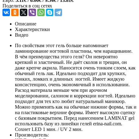
Евро:
5.11€ / 6.06€ / 9.54€ / 13.81€
Поделиться в соц сетях
Описание
Характеристики
Видео
По свойствам этот гель больше напоминает
ламинирование ногтевой пластины, чем наращивание.
В чём преимущества этого геля? Он невероятно
крепкий и эластичный. Не даёт сколов и трещин, он
даже крепче акрила. Наносится очень тонким слоем, как
обычный гель лак. Идеально подходит для хрупких,
тонких, ломких и длинных ногтей. Имеет жидкую
консистенцию, очень экономичный в использовании.
Расход материала меньше чем при арочном
моделировании, салоном и коррекции ногтей. Идеально
подходит для тех кто любит натуральный маникюр.
Можно применять как на обычные нижние формы, так и
на пластиковые верхние формы. Имеет высокую сцепку
с базовым покрытием. Перед нанесением LAMINAT gel
использовать базу из линейки гелей erina-nail.com.
Сохнет LED 1 мин. / UV 2 мин.
Производитель: