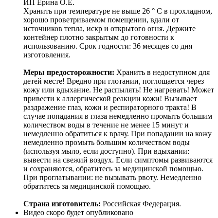
ИП Ерина О.Е.
Хранить при температуре не выше 26 ° C в прохладном,
хорошо проветриваемом помещении, вдали от
источников тепла, искр и открытого огня. Держите
контейнер плотно закрытым до готовности к
использованию. Срок годности: 36 месяцев со дня
изготовления.
Меры предосторожности:
Хранить в недоступном для
детей месте! Вредно при глотании, поглощается через
кожу или вдыхание. Не распылять! Не нагревать! Может
привести к аллергической реакции кожи! Вызывает
раздражение глаз, кожи и респираторного тракта! В
случае попадания в глаза немедленно промыть большим
количеством воды в течение не менее 15 минут и
немедленно обратиться к врачу. При попадании на кожу
немедленно промыть большим количеством воды
(используя мыло, если доступно). При вдыхании:
вывести на свежий воздух. Если симптомы развиваются
и сохраняются, обратитесь за медицинской помощью.
При проглатывании: не вызывать рвоту. Немедленно
обратитесь за медицинской помощью.
Страна изготовитель:
Российская Федерация.
Видео скоро будет опубликовано