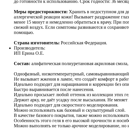
до готовности к использованию. Срок годности: 36 месяц
Меры предосторожности:
Хранить в недоступном для де
аллергической реакции кожи! Вызывает раздражение глаз
менее 15 минут и немедленно обратиться к врачу. При п
свежий воздух. Если симптомы развиваются и сохраняютс
помощью.
Страна изготовитель:
Российская Федерация.
Производитель:
ИП Ерина О.Е.
Состав:
алифатическая полиуретановая акриловая смола,
Однофазный, низкотемпературный, самовыравнивающийс
Не вызывает жжения в лампе, что создаёт комфорт в раб
Идеально подходит для наращивания и коррекции без оп
Быстро выравнивается после нанесения.
Идеально просыхает любой оттенок из коллекции этих ге
Держит арку, не даёт усадку после высыхания. Не меняет
Идеально подходит для скоростного моделирования.
Можно использовать как базовый и скульптурный слой.
В качестве базового покрытия, также можно использовать 
Особенность этого геля в его высокой прочности и носи
Можно выполнять не только арочное моделирование, но 