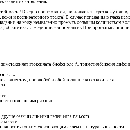
ев со дня изготовления.
тей месте! Вредно при глотании, поглощается через кожу или вд
, кожи и респираторного тракта! В случае попадания в глаза не
опадании на кожу немедленно промыть большим количеством воды
я, обратитесь за медицинской помощью. При проглатывании: не
 диметакрилат этоксилата бисфенола А, триметилбензоил дифен
я гель.
оте с клиентом, при любой любой толщине выкладки геля.
ила.
лей.
 цвет после полимеризации.
другие базы из линейки гелей erina-nail.com
бельности.
и наносить тонким укрепляющим слоем на натуральные ногти.