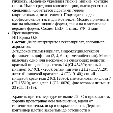
гибкость. Идеально укрепляет гибкие, мягкие, хрупкие
ногти. Имеет среднюю консистенцию, высокую степень
сцепления. -Сочетается с другими гелями
(акрилатиками, полигелями). Подходит как для
профессионалов так и для новичков. Можно применять
как на обычные нижние формы, так и на пластиковые
верхние формы. Сохнет LED - 1 мин., УФ - 2 мин.
Производитель:
ИП Ерина О.Е.
Состав:
Дипентаэритритол гексаакрилат, сополимер
акрилатов,
2-гидроксиэтилметакрилат, гидроксуциклогексил
фенилкетон. дифенил (2, 4, 6 - триметилбензоил). Может
включать одно или несколько из следующих веществ:
красный пищевой краситель 14 (CL45430); черный
пигмент 6,7 (CL77266); белый пигмент 21,2 (CL77120);
желтый пищевой краситель 4 (CL19140); синий
пищевой краситель 2 (CL12090); апельсиновая кислота 7
(CL15510), acid green 1 (CL10020); фиолетовый пигмент
23 (CL 51319).
Хранить при температуре не выше 26 ° C в прохладном,
хорошо проветриваемом помещении, вдали от
источников тепла, искр и открытого огня. Держите
контейнер плотно закрытым до готовности к