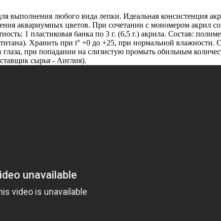
ля выполнения любого вида лепки. Идеальная консистенция акри
нения аквариумных цветов. При сочетании с мономером акрил сохр
ость: 1 пластиковая банка по 3 г. (6,5 г.) акрила. Состав: пол
итана). Хранить при t° +0 до +25, при нормальной влажности. С
в глаза, при попадании на слизистую промыть обильным количест
оставщик сырья - Англия).