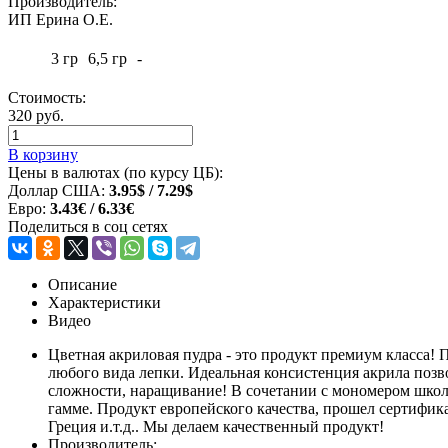
Производитель:
ИП Ерина О.Е.
3 гр
6,5 гр
-
Стоимость:
320 руб.
В корзину
Цены в валютах (по курсу ЦБ):
Доллар США:
3.95$ / 7.29$
Евро:
3.43€ / 6.33€
Поделиться в соц сетях
Описание
Характеристики
Видео
Цветная акриловая пудра - это продукт премиум класса!
любого вида лепки. Идеальная консистенция акрила позв
сложности, наращивание! В сочетании с мономером школы 
гамме. Продукт европейского качества, прошел сертифик
Греция и.т.д.. Мы делаем качественный продукт!
Производитель: