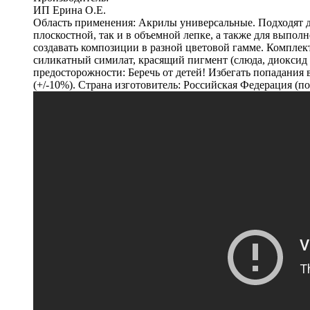
ИП Ерина О.Е.
Область применения: Акрилы универсальные. Подходят д
плоскостной, так и в объемной лепке, а также для выпол
создавать композиции в разной цветовой гамме. Комплектн
силикатный симилат, красящий пигмент (слюда, диоксид т
предосторожности: Беречь от детей! Избегать попадания 
(+/-10%). Страна изготовитель: Российская Федерация (п