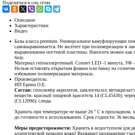
Поделиться в соц сетях
Описание
Характеристики
Видео
Базы класса premium. Универсальное камуфлирующие покр
самовыравнивается. Не желтеет при полимеризации в ламп
выравнивании ногтевой пластины. Наносить можно как с
базу.
Материал гипоаллергенный. Сохнет LED -1 минута, УФ -
Нельзя оставлять открытым флакон или банку на солнечн
избежание полимеризации материала.
Производитель:
ИП Ерина О.Е.
Состав:
сополимер акрилатов, циклогексил; метакрилат
веществ: красный пищевой краситель 14 (CL45430); черн
(CL12090); слюда.
Хранить при температуре не выше 26 ° C в прохладном, 
до готовности к использованию. Срок годности: 36 месяц
Меры предосторожности:
Хранить в недоступном для де
аллергической реакции кожи! Вызывает раздражение глаз