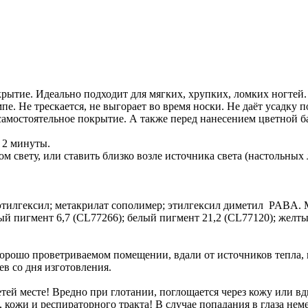
ытие. Идеально подходит для мягких, хрупких, ломких ногтей.
е. Не трескается, не выгорает во время носки. Не даёт усадку 
амостоятельное покрытие. А также перед нанесением цветной ба
 2 минуты.
ом свету, или ставить близко возле источника света (настольны
/этилгексил; метакрилат сополимер; этилгексил диметил PABA.
ый пигмент 6,7 (CL77266); белый пигмент 21,2 (CL77120); желт
хорошо проветриваемом помещении, вдали от источников тепла,
ев со дня изготовления.
тей месте! Вредно при глотании, поглощается через кожу или вд
, кожи и респираторного тракта! В случае попадания в глаза не