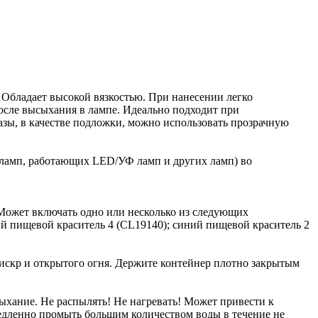
 Обладает высокой вязкостью. При нанесении легко
после высыхания в лампе. Идеально подходит при
зы, в качестве подложки, можно использовать прозрачную
х ламп, работающих LED/УФ ламп и других ламп) во
 Может включать одно или несколько из следующих
ый пищевой краситель 4 (CL19140); синий пищевой краситель 2
 искр и открытого огня. Держите контейнер плотно закрытым
ыхание. Не распылять! Не нагревать! Может привести к
медленно промыть большим количеством воды в течение не