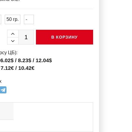
50 гр.
-
В КОРЗИНУ
рсу ЦБ):
 6.02$ / 8.23$ / 12.04$
 7.12€ / 10.42€
х