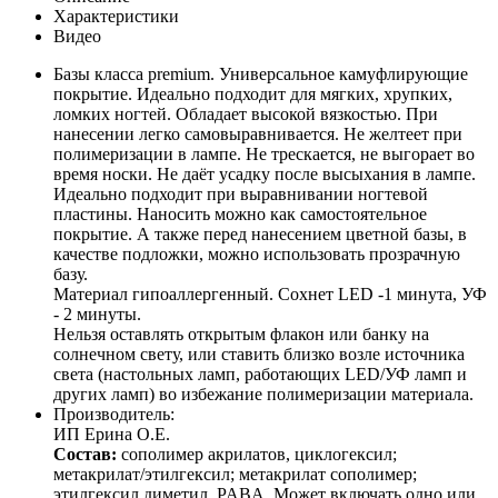
Характеристики
Видео
Базы класса premium. Универсальное камуфлирующие
покрытие. Идеально подходит для мягких, хрупких,
ломких ногтей. Обладает высокой вязкостью. При
нанесении легко самовыравнивается. Не желтеет при
полимеризации в лампе. Не трескается, не выгорает во
время носки. Не даёт усадку после высыхания в лампе.
Идеально подходит при выравнивании ногтевой
пластины. Наносить можно как самостоятельное
покрытие. А также перед нанесением цветной базы, в
качестве подложки, можно использовать прозрачную
базу.
Материал гипоаллергенный. Сохнет LED -1 минута, УФ
- 2 минуты.
Нельзя оставлять открытым флакон или банку на
солнечном свету, или ставить близко возле источника
света (настольных ламп, работающих LED/УФ ламп и
других ламп) во избежание полимеризации материала.
Производитель:
ИП Ерина О.Е.
Состав:
сополимер акрилатов, циклогексил;
метакрилат/этилгексил; метакрилат сополимер;
этилгексил диметил PABA. Может включать одно или