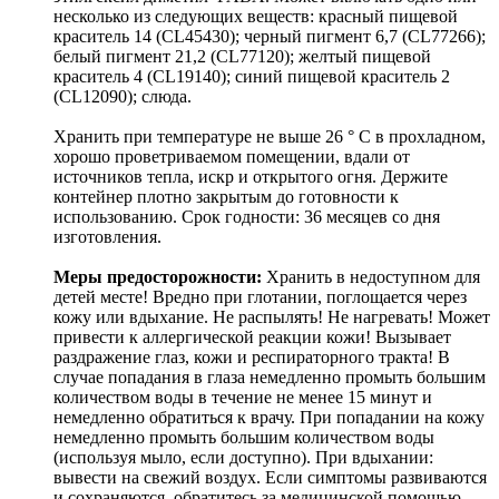
несколько из следующих веществ: красный пищевой
краситель 14 (CL45430); черный пигмент 6,7 (CL77266);
белый пигмент 21,2 (CL77120); желтый пищевой
краситель 4 (CL19140); синий пищевой краситель 2
(CL12090); слюда.
Хранить при температуре не выше 26 ° C в прохладном,
хорошо проветриваемом помещении, вдали от
источников тепла, искр и открытого огня. Держите
контейнер плотно закрытым до готовности к
использованию. Срок годности: 36 месяцев со дня
изготовления.
Меры предосторожности:
Хранить в недоступном для
детей месте! Вредно при глотании, поглощается через
кожу или вдыхание. Не распылять! Не нагревать! Может
привести к аллергической реакции кожи! Вызывает
раздражение глаз, кожи и респираторного тракта! В
случае попадания в глаза немедленно промыть большим
количеством воды в течение не менее 15 минут и
немедленно обратиться к врачу. При попадании на кожу
немедленно промыть большим количеством воды
(используя мыло, если доступно). При вдыхании:
вывести на свежий воздух. Если симптомы развиваются
и сохраняются, обратитесь за медицинской помощью.