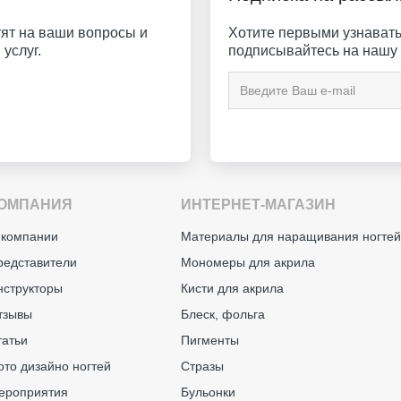
ят на ваши вопросы и
Хотите первыми узнавать 
услуг.
подписывайтесь на нашу 
ОМПАНИЯ
ИНТЕРНЕТ-МАГАЗИН
 компании
Материалы для наращивания ногте
редставители
Мономеры для акрила
нструкторы
Кисти для акрила
тзывы
Блеск, фольга
татьи
Пигменты
ото дизайно ногтей
Стразы
ероприятия
Бульонки