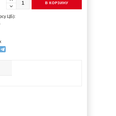
В КОРЗИНУ
рсу ЦБ):
$
х