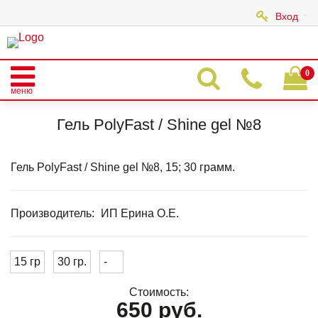
Вход
|
0
меню
Главная
Каталог
POLY FAST GEL
POLY FAST/ SHINE GEL
Гель PolyFast / Shine gel №8
Гель PolyFast / Shine gel №8
Гель PolyFast / Shine gel №8, 15; 30 грамм.
Производитель:
ИП Ерина О.Е.
15 гр
30 гр.
-
Стоимость:
650 руб.