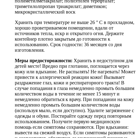
полиметилметакрилат; полиэтилен терефталат;
триметилолпропан триакрилат; диметикон;
микрокристаллический воск
Хранить при температуре не выше 26 ° C в прохладном,
хорошо проветриваемом помещении, вдали от
источников тепла, искр и открытого огня. Держите
контейнер плотно закрытым до готовности к
использованию. Срок годности: 36 месяцев со дня
изготовления.
Меры предосторожности:
Хранить в недоступном для
детей месте! Вредно при глотании, поглощается через
кожу или вдыхание. Не распылять! Не нагревать! Может
привести к аллергической реакции кожи! Вызывает
раздражение глаз, кожи и респираторного тракта! В
случае попадания в глаза немедленно промыть большим
количеством воды в течение не менее 15 минут и
немедленно обратиться к врачу. При попадании на кожу
немедленно промыть большим количеством воды
(используя мыло, если доступно). Удалите загрязнение с
одежды и обуви. Постирайте одежду перед повторным
использованием. Получите первую медицинскую
помощь если симптомы сохраняются. При вдыхании:
вывести на свежий воздух. Если симптомы развиваются