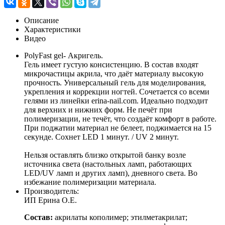
Описание
Характеристики
Видео
PolyFast gel- Акригель.
Гель имеет густую консистенцию. В состав входят
микрочастицы акрила, что даёт материалу высокую
прочность. Универсальный гель для моделирования,
укрепления и коррекции ногтей. Сочетается со всеми
гелями из линейки erina-nail.com. Идеально подходит
для верхних и нижних форм. Не печёт при
полимеризации, не течёт, что создаёт комфорт в работе.
При поджатии материал не белеет, поджимается на 15
секунде. Сохнет LED 1 минут. / UV 2 минут.
Нельзя оставлять близко открытой банку возле
источника света (настольных ламп, работающих
LED/UV ламп и других ламп), дневного света. Во
избежание полимеризации материала.
Производитель:
ИП Ерина О.Е.
Состав:
акрилаты кополимер; этилметакрилат;