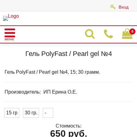
Вход
|
0
меню
Главная
Каталог
POLY FAST GEL
POLY FAST / PEARL GEL
Гель PolyFast / Pearl gel №4
Гель PolyFast / Pearl gel №4
Гель PolyFast / Pearl gel №4, 15; 30 грамм.
Производитель:
ИП Ерина О.Е.
15 гр
30 гр.
-
Стоимость:
650 руб.