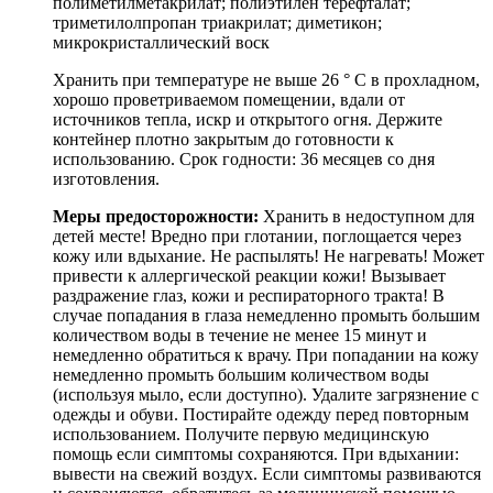
полиметилметакрилат; полиэтилен терефталат;
триметилолпропан триакрилат; диметикон;
микрокристаллический воск
Хранить при температуре не выше 26 ° C в прохладном,
хорошо проветриваемом помещении, вдали от
источников тепла, искр и открытого огня. Держите
контейнер плотно закрытым до готовности к
использованию. Срок годности: 36 месяцев со дня
изготовления.
Меры предосторожности:
Хранить в недоступном для
детей месте! Вредно при глотании, поглощается через
кожу или вдыхание. Не распылять! Не нагревать! Может
привести к аллергической реакции кожи! Вызывает
раздражение глаз, кожи и респираторного тракта! В
случае попадания в глаза немедленно промыть большим
количеством воды в течение не менее 15 минут и
немедленно обратиться к врачу. При попадании на кожу
немедленно промыть большим количеством воды
(используя мыло, если доступно). Удалите загрязнение с
одежды и обуви. Постирайте одежду перед повторным
использованием. Получите первую медицинскую
помощь если симптомы сохраняются. При вдыхании:
вывести на свежий воздух. Если симптомы развиваются