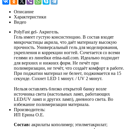
Описание
Характеристики
Видео
PolyFast gel- Акригель.
Гель имеет густую консистенцию. В состав входят
микрочастицы акрила, что даёт материалу высокую
прочность. Универсальный гель для моделирования,
укрепления и коррекции ногтей. Сочетается со всеми
гелями из линейки erina-nail.com. Идеально подходит
для верхних и нижних форм. Не печёт при
полимеризации, не течёт, что создаёт комфорт в работе.
При поджатии материал не белеет, поджимается на 15
секунде. Сохнет LED 1 минут. / UV 2 минут.
Нельзя оставлять близко открытой банку возле
источника света (настольных ламп, работающих
LED/UV ламп и других ламп), дневного света. Во
избежание полимеризации материала.
Производитель:
ИП Ерина О.Е.
Состав:
акрилаты кополимер; этилметакрилат;