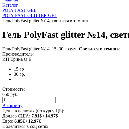
Каталог
POLY FAST GEL
POLY FAST GLITTER GEL
Гель PolyFast glitter №14, светится в темноте
Гель PolyFast glitter №14, све
Гель PolyFast glitter №14, 15; 30 грамм.
Светится в темноте.
Производитель:
ИП Ерина О.Е.
15 гр
30 гр.
-
Стоимость:
650 руб.
В корзину
Цены в валютах (по курсу ЦБ):
Доллар США:
7.91$ / 14.97$
Евро:
6.85€ / 12.97€
Поделиться в соц сетях