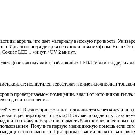
частицы акрила, что даёт материалу высокую прочность. Универс
il.com. Идеально подходит для верхних и нижних форм. Не печёт п
. Сохнет LED 1 минут. / UV 2 минут.
а света (настольных ламп, работающих LED/UV ламп и других ла
метакрилат; полиэтилен терефталат; триметилолпропан триакри
хорошо проветриваемом помещении, вдали от источников тепла,
ев со дня изготовления.
тей месте! Вредно при глотании, поглощается через кожу или вд
, кожи и респираторного тракта! В случае попадания в глаза не
опадании на кожу немедленно промыть большим количеством воды 
спользованием. Получите первую медицинскую помощь если симп
за медицинской помощью. При проглатывании: не вызывать рвот