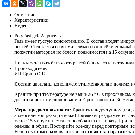
Описание
Характеристики
Видео
PolyFast gel- Акригель.
Гель имеет густую консистенцию. В состав входят микро
ногтей. Сочетается со всеми гелями из линейки erina-na
поджатии материал не белеет, поджимается на 15 секунде
Нельзя оставлять близко открытой банку возле источник
Производитель:
ИП Ерина О.Е.
Состав:
акрилаты кополимер; этилметакрилат; полиметил
Хранить при температуре не выше 26 ° C в прохладном, 
до готовности к использованию. Срок годности: 36 месяц
Меры предосторожности:
Хранить в недоступном для де
аллергической реакции кожи! Вызывает раздражение глаз
менее 15 минут и немедленно обратиться к врачу. При п
одежды и обуви. Постирайте одежду перед повторным и
Если симптомы развиваются и сохраняются, обратитесь 