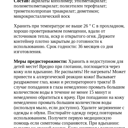
Состав:
акрилаты кополимер; этилметакрилат;
полиметилметакрилат; полиэтилен терефталат;
триметилолпропан триакрилат; диметикон;
микрокристаллический воск
Хранить при температуре не выше 26 ° C в прохладном,
хорошо проветриваемом помещении, вдали от
источников тепла, искр и открытого огня. Держите
контейнер плотно закрытым до готовности к
использованию. Срок годности: 36 месяцев со дня
изготовления.
Меры предосторожности:
Хранить в недоступном для
детей месте! Вредно при глотании, поглощается через
кожу или вдыхание. Не распылять! Не нагревать! Может
привести к аллергической реакции кожи! Вызывает
раздражение глаз, кожи и респираторного тракта! В
случае попадания в глаза немедленно промыть большим
количеством воды в течение не менее 15 минут и
немедленно обратиться к врачу. При попадании на кожу
немедленно промыть большим количеством воды
(используя мыло, если доступно). Удалите загрязнение с
одежды и обуви. Постирайте одежду перед повторным
использованием. Получите первую медицинскую
помощь если симптомы сохраняются. При вдыхании: