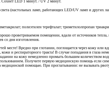
. Сохнет LED 1 минут. / UV 2 минут.
а света (настольных ламп, работающих LED/UV ламп и других ла
метакрилат; полиэтилен терефталат; триметилолпропан триакри
хорошо проветриваемом помещении, вдали от источников тепла,
ев со дня изготовления.
тей месте! Вредно при глотании, поглощается через кожу или вд
, кожи и респираторного тракта! В случае попадания в глаза не
опадании на кожу немедленно промыть большим количеством воды 
спользованием. Получите первую медицинскую помощь если симп
за медицинской помощью. При проглатывании: не вызывать рвот