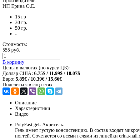
Производитель:
ИП Ерина О.Е.
15 гр
30 гр.
50 гр.
-
Стоимость:
555 руб.
В корзину
Цены в валютах (по курсу ЦБ):
Доллар США:
6.75$ / 11.99$ / 18.07$
Евро:
5.85€ / 10.39€ / 15.66€
Поделиться в соц сетях
Описание
Характеристики
Видео
PolyFast gel- Акригель.
Гель имеет густую консистенцию. В состав входят микро
ногтей. Сочетается со всеми гелями из линейки erina-na