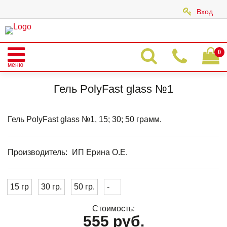
Вход
|
0
меню
Главная
Каталог
POLY FAST GEL
POLY FAST GLASS
Гель PolyFast glass №1
Гель PolyFast glass №1
Гель PolyFast glass №1, 15; 30; 50 грамм.
Производитель:
ИП Ерина О.Е.
15 гр
30 гр.
50 гр.
-
Стоимость:
555 руб.