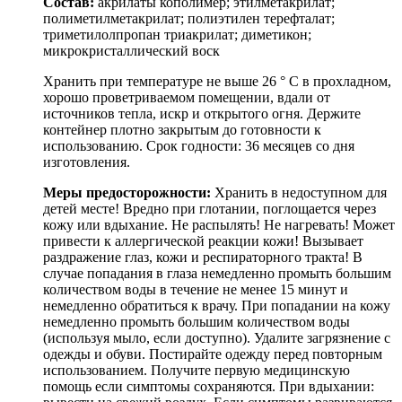
Состав:
акрилаты кополимер; этилметакрилат;
полиметилметакрилат; полиэтилен терефталат;
триметилолпропан триакрилат; диметикон;
микрокристаллический воск
Хранить при температуре не выше 26 ° C в прохладном,
хорошо проветриваемом помещении, вдали от
источников тепла, искр и открытого огня. Держите
контейнер плотно закрытым до готовности к
использованию. Срок годности: 36 месяцев со дня
изготовления.
Меры предосторожности:
Хранить в недоступном для
детей месте! Вредно при глотании, поглощается через
кожу или вдыхание. Не распылять! Не нагревать! Может
привести к аллергической реакции кожи! Вызывает
раздражение глаз, кожи и респираторного тракта! В
случае попадания в глаза немедленно промыть большим
количеством воды в течение не менее 15 минут и
немедленно обратиться к врачу. При попадании на кожу
немедленно промыть большим количеством воды
(используя мыло, если доступно). Удалите загрязнение с
одежды и обуви. Постирайте одежду перед повторным
использованием. Получите первую медицинскую
помощь если симптомы сохраняются. При вдыхании: