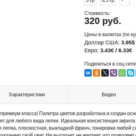
3 гр
6,5 гр
-
Стоимость:
320 руб.
Цены в валютах (по ку
Доллар США:
3.95$ 
Евро:
3.43€ / 6.33€
Поделиться в соц сетя
Характеристики
Видео
т премиум класса! Палитра цветов разработана и создан ос
т для любого вида лепки. Идеальная консистенция акрила
 лепка, плоскостная, выкладной френч, тонировки любой с
раняет свой цвет. Не выгорает, не желтеет, что позволяет