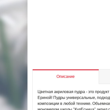
Описание
Цветная акриловая пудра - это продук
Ериной! Пудры универсальные, подходя
композиции в любой технике. Объемная
мономером школы "КудЕсница" акрил сох