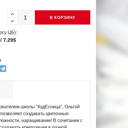
В КОРЗИНУ
рсу ЦБ):
/ 7.29$
х
нователем школы "КудЕсница", Ольгой
 позволяет создавать цветочные
ложности, наращивание! В сочетании с
 создавать композиции в разной