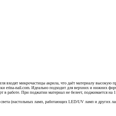
еля входят микрочастицы акрила, что даёт материалу высокую п
йки erina-nail.com. Идеально подходит для верхних и нижних фор
орт в работе. При поджатии материал не белеет, поджимается на
а света (настольных ламп, работающих LED/UV ламп и других ла