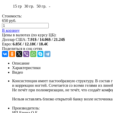
15 гр
30 гр.
50 гр.
-
Стоимость:
650 руб.
В корзину
Цены в валютах (по курсу ЦБ):
Доллар США:
7.91$ / 14.06$ / 21.24$
Евро:
6.85€ / 12.18€ / 18.4€
Поделиться в соц сетях
Описание
Характеристики
Видео
Консистенция имеет пастообразную структуру. В состав г
и коррекции ногтей. Сочетается со всеми гелями из лине
Не печёт при полимеризации, не течёт, что создаёт комф
Нельзя оставлять близко открытой банку возле источник
Производитель:
ИП Ерина О.Е.