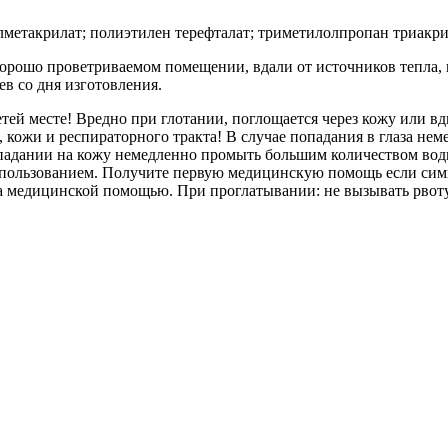
метакрилат; полиэтилен терефталат; триметилолпропан триакри
хорошо проветриваемом помещении, вдали от источников тепла,
ев со дня изготовления.
тей месте! Вредно при глотании, поглощается через кожу или вд
, кожи и респираторного тракта! В случае попадания в глаза не
опадании на кожу немедленно промыть большим количеством воды 
спользованием. Получите первую медицинскую помощь если симп
за медицинской помощью. При проглатывании: не вызывать рвот