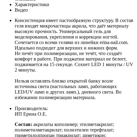
Характеристики
Видео
Консистенция имеет пастообразную структуру. В состав
геля входят микрочастицы акрила, что даёт материалу
высокую прочность. Универсальный гель для
моделирования, укрепления и коррекции ногтей.
Сочетается со всеми гелями из линейки erina-nail.com.
Идеально подходит для верхних и нижних форм.
Не печёт при полимеризации, не течёт, что создаёт
комфорт в работе. При поджатии материал не белеет,
поджимается на 15 секунде. Сохнет LED 1 минуты / UV
2 минуты.
Нельзя оставлять близко открытой банку возле
источника света (настольных ламп, работающих
LED/UV ламп и других ламп.), дневного света. Во
избежании полимеризации материала.
Производитель:
ИП Ерина О.Е.
Состав:
акрилаты кополимер; этилметакрилат;
полиметилметакрилат; полиэтилен терефталат;
триметилолпропан триакрилат; диметикон;