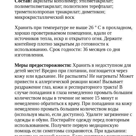
Состав:
акрилаты кополимер; этилметакрилат;
полиметилметакрилат; полиэтилен терефталат;
триметилолпропан триакрилат; диметикон;
микрокристаллический воск
Хранить при температуре не выше 26 ° C в прохладном,
хорошо проветриваемом помещении, вдали от
источников тепла, искр и открытого огня. Держите
контейнер плотно закрытым до готовности к
использованию. Срок годности: 36 месяцев со дня
изготовления.
Меры предосторожности:
Хранить в недоступном для
детей месте! Вредно при глотании, поглощается через
кожу или вдыхание. Не распылять! Не нагревать! Может
привести к аллергической реакции кожи! Вызывает
раздражение глаз, кожи и респираторного тракта! В
случае попадания в глаза немедленно промыть большим
количеством воды в течение не менее 15 минут и
немедленно обратиться к врачу. При попадании на кожу
немедленно промыть большим количеством воды
(используя мыло, если доступно). Удалите загрязнение с
одежды и обуви. Постирайте одежду перед повторным
использованием. Получите первую медицинскую
помощь если симптомы сохраняются. При вдыхании: