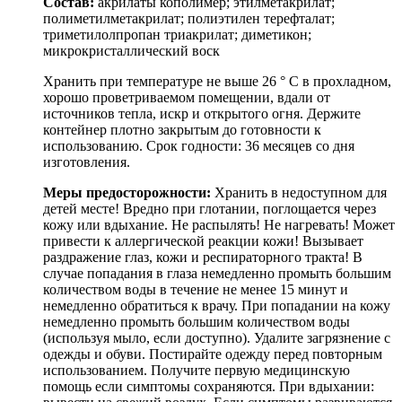
Состав:
акрилаты кополимер; этилметакрилат;
полиметилметакрилат; полиэтилен терефталат;
триметилолпропан триакрилат; диметикон;
микрокристаллический воск
Хранить при температуре не выше 26 ° C в прохладном,
хорошо проветриваемом помещении, вдали от
источников тепла, искр и открытого огня. Держите
контейнер плотно закрытым до готовности к
использованию. Срок годности: 36 месяцев со дня
изготовления.
Меры предосторожности:
Хранить в недоступном для
детей месте! Вредно при глотании, поглощается через
кожу или вдыхание. Не распылять! Не нагревать! Может
привести к аллергической реакции кожи! Вызывает
раздражение глаз, кожи и респираторного тракта! В
случае попадания в глаза немедленно промыть большим
количеством воды в течение не менее 15 минут и
немедленно обратиться к врачу. При попадании на кожу
немедленно промыть большим количеством воды
(используя мыло, если доступно). Удалите загрязнение с
одежды и обуви. Постирайте одежду перед повторным
использованием. Получите первую медицинскую
помощь если симптомы сохраняются. При вдыхании: