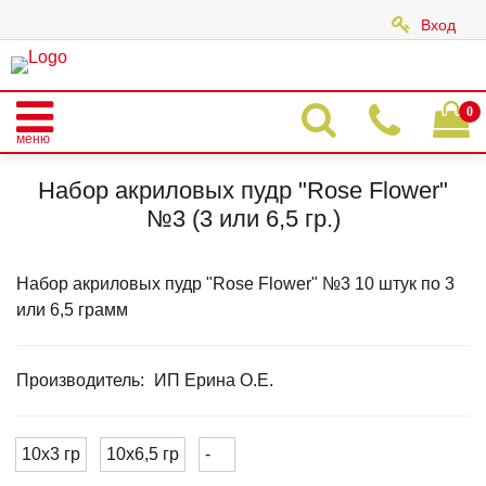
Вход
|
0
меню
Главная
Каталог
АКРИЛОВЫЕ ЦВЕТНЫЕ ПУДРЫ
Акрил "Rose Flower"
Набор акриловых пудр "Rose Flower"
Набор акриловых пудр "Rose Flower" №3 (3 или 6,5 гр.)
№3 (3 или 6,5 гр.)
Набор акриловых пудр "Rose Flower" №3 10 штук по 3
или 6,5 грамм
Производитель:
ИП Ерина О.Е.
10х3 гр
10х6,5 гр
-