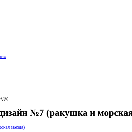
чно
зда)
дизайн №7 (ракушка и морская 