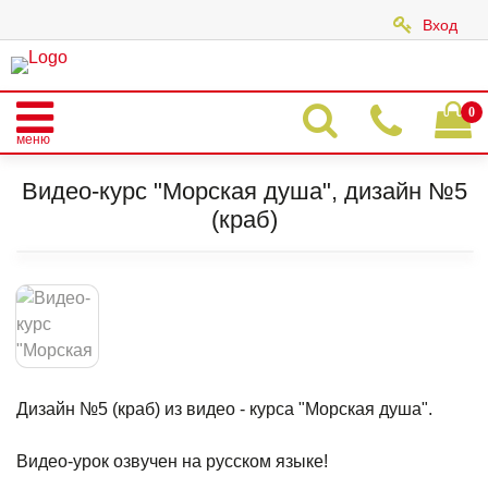
Вход
|
0
меню
Главная
Каталог
ОПЛАТА ВИДЕО-КУРСОВ (100%)
Видо-курс "Морская душа" 9 дизайнов поштучно
Видео-курс "Морская душа", дизайн №5
Видео-курс "Морская душа", дизайн №5 (краб)
(краб)
Дизайн №5 (краб) из видео - курса "Морская душа".
Видео-урок озвучен на русском языке!