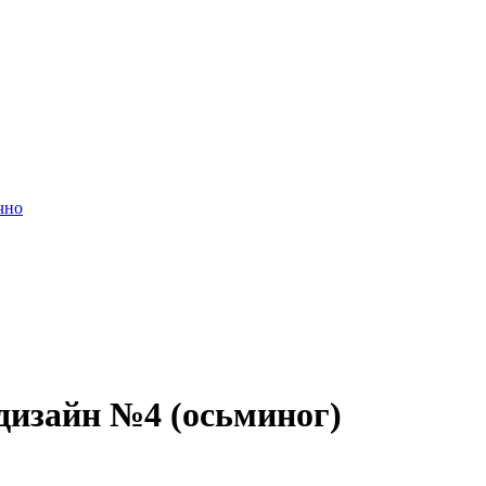
чно
дизайн №4 (осьминог)