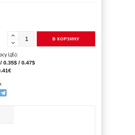
В КОРЗИНУ
рсу ЦБ):
/ 0.35$ / 0.47$
0.41€
х