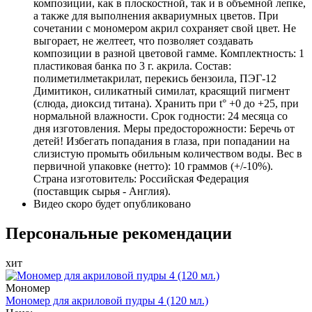
композиции, как в плоскостной, так и в объемной лепке,
а также для выполнения аквариумных цветов. При
сочетании с мономером акрил сохраняет свой цвет. Не
выгорает, не желтеет, что позволяет создавать
композиции в разной цветовой гамме. Комплектность: 1
пластиковая банка по 3 г. акрила. Состав:
полиметилметакрилат, перекись бензоила, ПЭГ-12
Димитикон, силикатный симилат, красящий пигмент
(слюда, диоксид титана). Хранить при t° +0 до +25, при
нормальной влажности. Срок годности: 24 месяца со
дня изготовления. Меры предосторожности: Беречь от
детей! Избегать попадания в глаза, при попадании на
слизистую промыть обильным количеством воды. Вес в
первичной упаковке (нетто): 10 граммов (+/-10%).
Страна изготовитель: Российская Федерация
(поставщик сырья - Англия).
Видео скоро будет опубликовано
Персональные рекомендации
хит
Мономер
Мономер для акриловой пудры 4 (120 мл.)