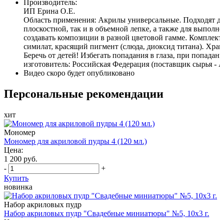
Производитель:
ИП Ерина О.Е.
Область применения: Акрилы универсальные. Подходят д
плоскостной, так и в объемной лепке, а также для выпол
создавать композиции в разной цветовой гамме. Комплект
симилат, красящий пигмент (слюда, диоксид титана). Хра
Беречь от детей! Избегать попадания в глаза, при попад
изготовитель: Российская Федерация (поставщик сырья - 
Видео скоро будет опубликовано
Персональные рекомендации
хит
Мономер
Мономер для акриловой пудры 4 (120 мл.)
Цена:
1 200 руб.
-
+
Купить
новинка
Набор акриловых пудр
Набор акриловых пудр "Свадебные миниатюры" №5, 10х3 г.