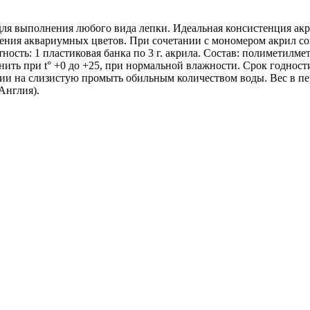
ля выполнения любого вида лепки. Идеальная консистенция акри
нения аквариумных цветов. При сочетании с мономером акрил сохр
ность: 1 пластиковая банка по 3 г. акрила. Состав: полиметилм
нить при t° +0 до +25, при нормальной влажности. Срок годност
ании на слизистую промыть обильным количеством воды. Вес в пер
Англия).