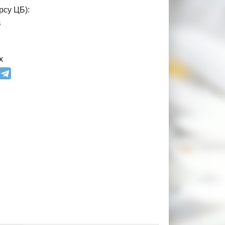
рсу ЦБ):
$
х