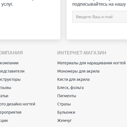
услуг.
подписывайтесь на нашу 
ОМПАНИЯ
ИНТЕРНЕТ-МАГАЗИН
 компании
Материалы для наращивания ногтей
редставители
Мономеры для акрила
нструкторы
Кисти для акрила
тзывы
Блеск, фольга
татьи
Пигменты
ото дизайно ногтей
Стразы
ероприятия
Бульонки
кции
Жемчуг