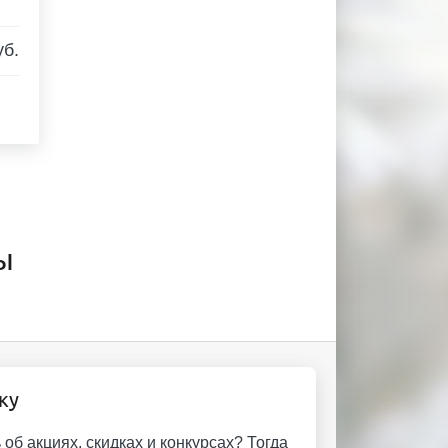
уб.
ы
ку
об акциях, скидках и конкурсах? Тогда