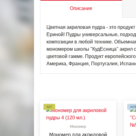
Описание
Цветная акриловая пудра - это продук
Ериной! Пудры универсальные, подходя
композиции в любой технике. Объемная
мономером школы "КудЕсница" акрил сох
цветовой гамме. Продукт европейского
Америка, Франция, Португалия, Испания
ХИТ
НО
Мономер
Мономер для акриловой