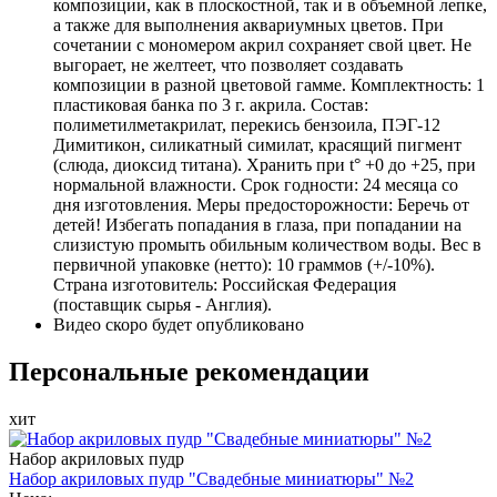
композиции, как в плоскостной, так и в объемной лепке,
а также для выполнения аквариумных цветов. При
сочетании с мономером акрил сохраняет свой цвет. Не
выгорает, не желтеет, что позволяет создавать
композиции в разной цветовой гамме. Комплектность: 1
пластиковая банка по 3 г. акрила. Состав:
полиметилметакрилат, перекись бензоила, ПЭГ-12
Димитикон, силикатный симилат, красящий пигмент
(слюда, диоксид титана). Хранить при t° +0 до +25, при
нормальной влажности. Срок годности: 24 месяца со
дня изготовления. Меры предосторожности: Беречь от
детей! Избегать попадания в глаза, при попадании на
слизистую промыть обильным количеством воды. Вес в
первичной упаковке (нетто): 10 граммов (+/-10%).
Страна изготовитель: Российская Федерация
(поставщик сырья - Англия).
Видео скоро будет опубликовано
Персональные рекомендации
хит
Набор акриловых пудр
Набор акриловых пудр "Свадебные миниатюры" №2