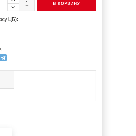
В КОРЗИНУ
рсу ЦБ):
$
х