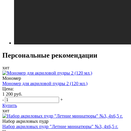
Персональные рекомендации
хит
Мономер
Мономер для акриловой пудры 2 (120 мл.)
Цена:
1 200 руб.
-
+
Купить
хит
Набор акриловых пудр
Набор акриловых пудр "Летние миниатюры" №3, 4х6,5 г.