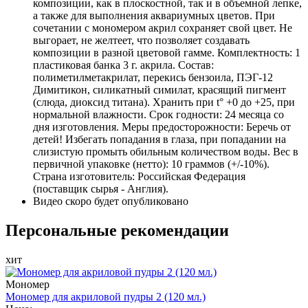
композиции, как в плоскостной, так и в объемной лепке,
а также для выполнения аквариумных цветов. При
сочетании с мономером акрил сохраняет свой цвет. Не
выгорает, не желтеет, что позволяет создавать
композиции в разной цветовой гамме. Комплектность: 1
пластиковая банка 3 г. акрила. Состав:
полиметилметакрилат, перекись бензоила, ПЭГ-12
Димитикон, силикатный симилат, красящий пигмент
(слюда, диоксид титана). Хранить при t° +0 до +25, при
нормальной влажности. Срок годности: 24 месяца со
дня изготовления. Меры предосторожности: Беречь от
детей! Избегать попадания в глаза, при попадании на
слизистую промыть обильным количеством воды. Вес в
первичной упаковке (нетто): 10 граммов (+/-10%).
Страна изготовитель: Российская Федерация
(поставщик сырья - Англия).
Видео скоро будет опубликовано
Персональные рекомендации
хит
Мономер
Мономер для акриловой пудры 2 (120 мл.)