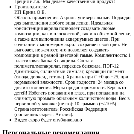
Греция и.т.д.. Мы делаем качественный продукт!
Производитель:
ИП Ерина О.Е.
Область применения: Акрилы универсальные. Подходят
для выполнения любого вида лепки. Идеальная
консистенция акрила позволяет создавать любые
композиции, как в плоскостной, так и в объемной лепке,
а также для выполнения аквариумных цветов. При
сочетании с мономером акрил сохраняет свой цвет. Не
выгорает, не желтеет, что позволяет создавать
композиции в разной цветовой гамме. Комплектность: 1
пластиковая банка 3 г. акрила. Состав:
полиметилметакрилат, перекись бензоила, ПЭГ-12
Димитикон, силикатный симилат, красящий пигмент
(слюда, диоксид титана). Хранить при t° +0 до +25, при
нормальной влажности. Срок годности: 24 месяца со
дня изготовления. Меры предосторожности: Беречь от
детей! Избегать попадания в глаза, при попадании на
слизистую промыть обильным количеством воды. Вес в
первичной упаковке (нетто): 10 граммов (+/-10%).
Страна изготовитель: Российская Федерация
(поставщик сырья - Англия).
Видео скоро будет опубликовано
Персональные рекомендации