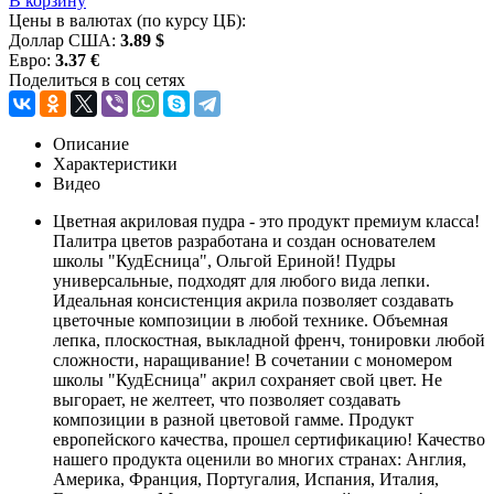
В корзину
Цены в валютах (по курсу ЦБ):
Доллар США:
3.89 $
Евро:
3.37 €
Поделиться в соц сетях
Описание
Характеристики
Видео
Цветная акриловая пудра - это продукт премиум класса!
Палитра цветов разработана и создан основателем
школы "КудЕсница", Ольгой Ериной! Пудры
универсальные, подходят для любого вида лепки.
Идеальная консистенция акрила позволяет создавать
цветочные композиции в любой технике. Объемная
лепка, плоскостная, выкладной френч, тонировки любой
сложности, наращивание! В сочетании с мономером
школы "КудЕсница" акрил сохраняет свой цвет. Не
выгорает, не желтеет, что позволяет создавать
композиции в разной цветовой гамме. Продукт
европейского качества, прошел сертификацию! Качество
нашего продукта оценили во многих странах: Англия,
Америка, Франция, Португалия, Испания, Италия,