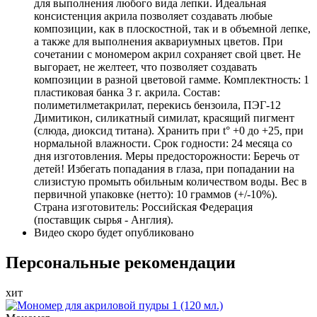
для выполнения любого вида лепки. Идеальная
консистенция акрила позволяет создавать любые
композиции, как в плоскостной, так и в объемной лепке,
а также для выполнения аквариумных цветов. При
сочетании с мономером акрил сохраняет свой цвет. Не
выгорает, не желтеет, что позволяет создавать
композиции в разной цветовой гамме. Комплектность: 1
пластиковая банка 3 г. акрила. Состав:
полиметилметакрилат, перекись бензоила, ПЭГ-12
Димитикон, силикатный симилат, красящий пигмент
(слюда, диоксид титана). Хранить при t° +0 до +25, при
нормальной влажности. Срок годности: 24 месяца со
дня изготовления. Меры предосторожности: Беречь от
детей! Избегать попадания в глаза, при попадании на
слизистую промыть обильным количеством воды. Вес в
первичной упаковке (нетто): 10 граммов (+/-10%).
Страна изготовитель: Российская Федерация
(поставщик сырья - Англия).
Видео скоро будет опубликовано
Персональные рекомендации
хит