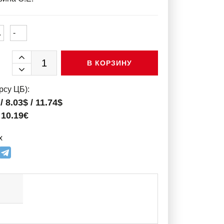
.
-
В КОРЗИНУ
рсу ЦБ):
/ 8.03$ / 11.74$
/ 10.19€
х