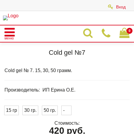
Вход
|
0
меню
Главная
Каталог
COLD GEL
COLD GEL CLASSIC
Cold gel №7
Cold gel №7
Cold gel № 7. 15, 30, 50 грамм.
Производитель:
ИП Ерина О.Е.
15 гр
30 гр.
50 гр.
-
Стоимость:
420 руб.