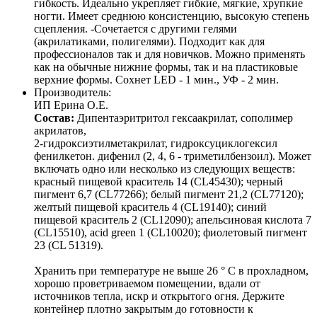
гибкость. Идеально укрепляет гибкие, мягкие, хрупкие
ногти. Имеет среднюю консистенцию, высокую степень
сцепления. -Сочетается с другими гелями
(акрилатиками, полигелями). Подходит как для
профессионалов так и для новичков. Можно применять
как на обычные нижние формы, так и на пластиковые
верхние формы. Сохнет LED - 1 мин., УФ - 2 мин.
Производитель:
ИП Ерина О.Е.
Состав:
Дипентаэритритол гексаакрилат, сополимер
акрилатов,
2-гидроксиэтилметакрилат, гидроксуциклогексил
фенилкетон. дифенил (2, 4, 6 - триметилбензоил). Может
включать одно или несколько из следующих веществ:
красный пищевой краситель 14 (CL45430); черный
пигмент 6,7 (CL77266); белый пигмент 21,2 (CL77120);
желтый пищевой краситель 4 (CL19140); синий
пищевой краситель 2 (CL12090); апельсиновая кислота 7
(CL15510), acid green 1 (CL10020); фиолетовый пигмент
23 (CL 51319).
Хранить при температуре не выше 26 ° C в прохладном,
хорошо проветриваемом помещении, вдали от
источников тепла, искр и открытого огня. Держите
контейнер плотно закрытым до готовности к