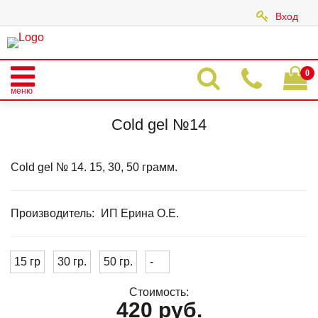
Вход
|
0
меню
Главная
Каталог
COLD GEL
COLD GEL CLASSIC
Cold gel №14
Cold gel №14
Cold gel № 14. 15, 30, 50 грамм.
Производитель:
ИП Ерина О.Е.
15 гр
30 гр.
50 гр.
-
Стоимость:
420 руб.