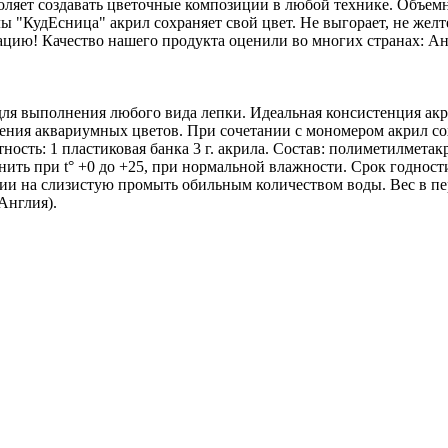
оляет создавать цветочные композиции в любой технике. Объем
"КудЕсница" акрил сохраняет свой цвет. Не выгорает, не желте
ацию! Качество нашего продукта оценили во многих странах: Ан
ля выполнения любого вида лепки. Идеальная консистенция акри
нения аквариумных цветов. При сочетании с мономером акрил сохр
ность: 1 пластиковая банка 3 г. акрила. Состав: полиметилмета
нить при t° +0 до +25, при нормальной влажности. Срок годност
ании на слизистую промыть обильным количеством воды. Вес в пер
Англия).