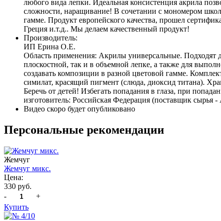
любого вида лепки. Идеальная консистенция акрила позв
сложности, наращивание! В сочетании с мономером школы 
гамме. Продукт европейского качества, прошел сертифик
Греция и.т.д.. Мы делаем качественный продукт!
Производитель:
ИП Ерина О.Е.
Область применения: Акрилы универсальные. Подходят д
плоскостной, так и в объемной лепке, а также для выпол
создавать композиции в разной цветовой гамме. Комплект
симилат, красящий пигмент (слюда, диоксид титана). Хра
Беречь от детей! Избегать попадания в глаза, при попад
изготовитель: Российская Федерация (поставщик сырья - 
Видео скоро будет опубликовано
Персональные рекомендации
Жемчуг
Жемчуг микс.
Цена:
330 руб.
-
+
Купить