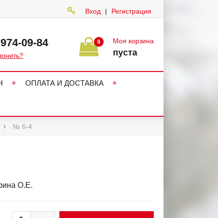
Вход
|
Регистрация
 974-09-84
Моя корзина
0
пуста
вонить?
Н
ОПЛАТА И ДОСТАВКА
№ 6-4
ина О.Е.