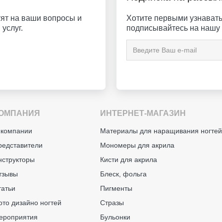
ят на ваши вопросы и
Хотите первыми узнавать 
услуг.
подписывайтесь на нашу 
ОМПАНИЯ
ИНТЕРНЕТ-МАГАЗИН
 компании
Материалы для наращивания ногте
редставители
Мономеры для акрила
нструкторы
Кисти для акрила
тзывы
Блеск, фольга
татьи
Пигменты
ото дизайно ногтей
Стразы
ероприятия
Бульонки