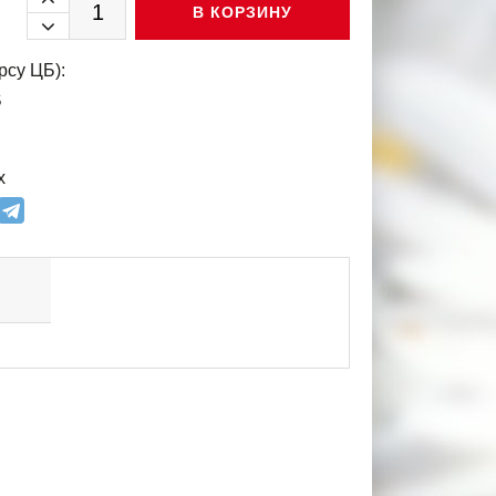
В КОРЗИНУ
рсу ЦБ):
$
х