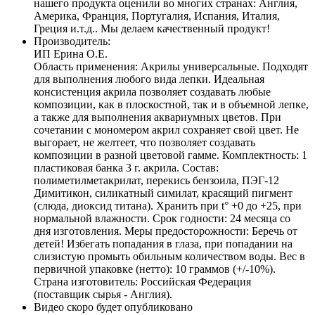
нашего продукта оценили во многих странах: Англия,
Америка, Франция, Португалия, Испания, Италия,
Греция и.т.д.. Мы делаем качественный продукт!
Производитель:
ИП Ерина О.Е.
Область применения: Акрилы универсальные. Подходят
для выполнения любого вида лепки. Идеальная
консистенция акрила позволяет создавать любые
композиции, как в плоскостной, так и в объемной лепке,
а также для выполнения аквариумных цветов. При
сочетании с мономером акрил сохраняет свой цвет. Не
выгорает, не желтеет, что позволяет создавать
композиции в разной цветовой гамме. Комплектность: 1
пластиковая банка 3 г. акрила. Состав:
полиметилметакрилат, перекись бензоила, ПЭГ-12
Димитикон, силикатный симилат, красящий пигмент
(слюда, диоксид титана). Хранить при t° +0 до +25, при
нормальной влажности. Срок годности: 24 месяца со
дня изготовления. Меры предосторожности: Беречь от
детей! Избегать попадания в глаза, при попадании на
слизистую промыть обильным количеством воды. Вес в
первичной упаковке (нетто): 10 граммов (+/-10%).
Страна изготовитель: Российская Федерация
(поставщик сырья - Англия).
Видео скоро будет опубликовано