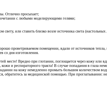
ны. Отлично просыхает;
в сочетании с любыми моделирующими гелями;
ом свету, или ставить близко возле источника света (настольн
хорошо проветриваемом помещении, вдали от источников тепла,
ев со дня изготовления.
тей месте! Вредно при глотании, поглощается через кожу или вд
, кожи и респираторного тракта! В случае попадания в глаза не
опадании на кожу немедленно промыть большим количеством воды
я, обратитесь за медицинской помощью. При проглатывании: не