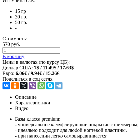
ИП Ерина О.Е.
15 гр
30 гр.
50 гр.
-
Стоимость:
570 руб.
В корзину
Цены в валютах (по курсу ЦБ):
Доллар США:
7$ / 11.49$ / 17.63$
Евро:
6.06€ / 9.94€ / 15.26€
Поделиться в соц сетях
Описание
Характеристики
Видео
Базы класса premium:
- универсальное камуфлирующие покрытие с шиммером;
- идеально подходит для любой ногтевой пластины.
- при нанесении легко самовыравнивается;